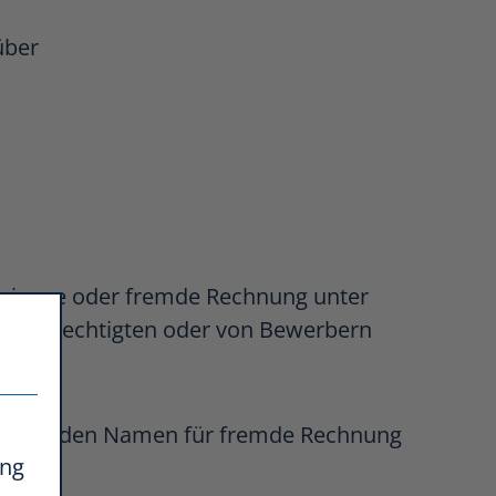
über
 eigene oder fremde Rechnung unter
ngsberechtigten oder von Bewerbern
 im fremden Namen für fremde Rechnung
ing