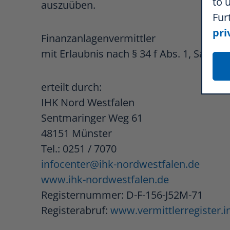
to 
auszuüben.
Fur
pri
Finanzanlagenvermittler
mit Erlaubnis nach § 34 f Abs. 1, Satz 1
erteilt durch:
IHK Nord Westfalen
Sentmaringer Weg 61
48151 Münster
Tel.: 0251 / 7070
infocenter@ihk-nordwestfalen.de
www.ihk-nordwestfalen.de
Registernummer:
D-F-156-J52M-71
Registerabruf:
www.vermittlerregister.i