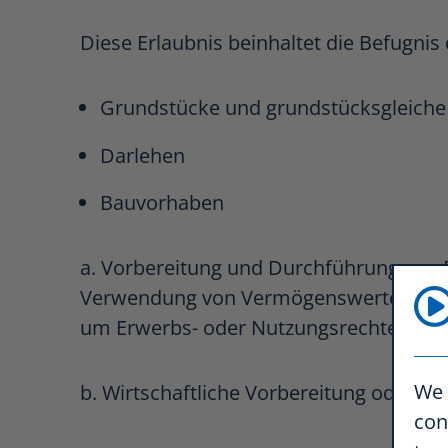
Diese Erlaubnis beinhaltet die Befugni
Grundstücke und grundstücksgleich
Darlehen
Bauvorhaben
a. Vorbereitung und Durchführung von
Verwendung von Vermögenswerten von E
um Erwerbs- oder Nutzungsrechte
We 
b. Wirtschaftliche Vorbereitung oder
con