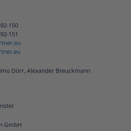
492-150
492-151
tner.eu
tner.eu
imo Dörr, Alexander Breuckmann
nster
ien GmbH