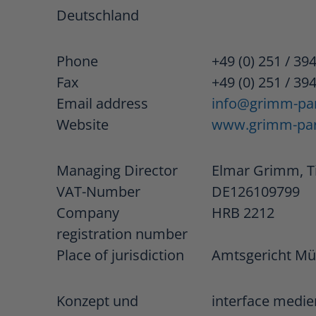
Deutschland
Phone
+49 (0) 251 / 39
Fax
+49 (0) 251 / 39
Email address
info@grimm-par
Website
www.grimm-par
Managing Director
Elmar Grimm, T
VAT-Number
DE126109799
Company
HRB 2212
registration number
Place of jurisdiction
Amtsgericht Mü
Konzept und
interface med