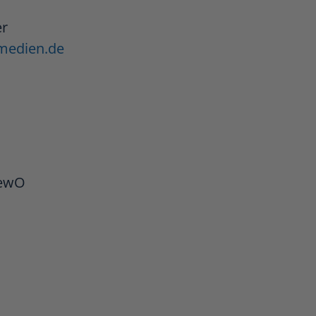
er
medien.de
GewO